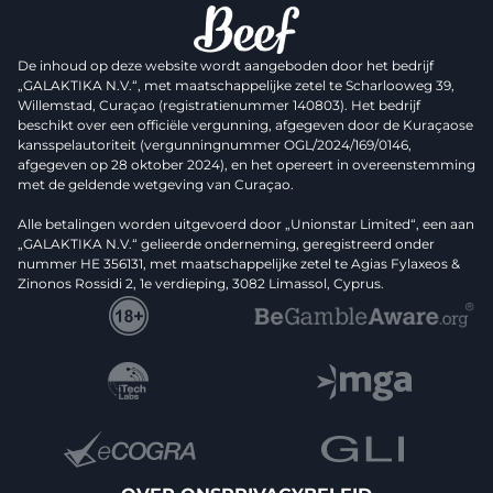
De inhoud op deze website wordt aangeboden door het bedrijf
„GALAKTIKA N.V.“, met maatschappelijke zetel te Scharlooweg 39,
Willemstad, Curaçao (registratienummer 140803). Het bedrijf
beschikt over een officiële vergunning, afgegeven door de Kuraçaose
kansspelautoriteit (vergunningnummer OGL/2024/169/0146,
afgegeven op 28 oktober 2024), en het opereert in overeenstemming
met de geldende wetgeving van Curaçao.
Alle betalingen worden uitgevoerd door „Unionstar Limited“, een aan
„GALAKTIKA N.V.“ gelieerde onderneming, geregistreerd onder
nummer HE 356131, met maatschappelijke zetel te Agias Fylaxeos &
Zinonos Rossidi 2, 1e verdieping, 3082 Limassol, Cyprus.