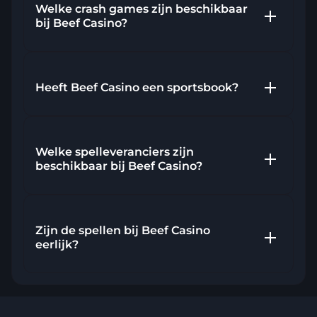
Welke crash games zijn beschikbaar
bij Beef Casino?
Heeft Beef Casino een sportsbook?
Welke spelleveranciers zijn
beschikbaar bij Beef Casino?
Zijn de spellen bij Beef Casino
eerlijk?